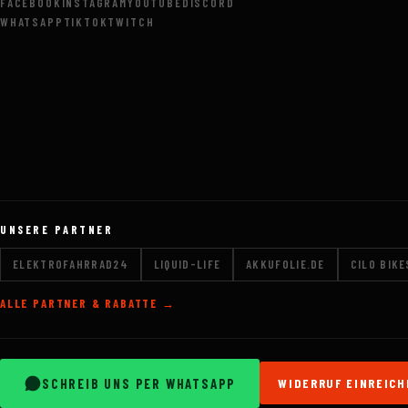
FACEBOOK
INSTAGRAM
YOUTUBE
DISCORD
WHATSAPP
TIKTOK
TWITCH
UNSERE PARTNER
ELEKTROFAHRRAD24
LIQUID-LIFE
AKKUFOLIE.DE
CILO BIKE
ALLE PARTNER & RABATTE →
SCHREIB UNS PER WHATSAPP
WIDERRUF EINREICH