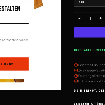
GRÖSSE
ESTALTEN
−
+
Menge
d Adressen verwalten
AUF LAGER — VERS
EN DROP
Leichtes Funktion
Zwei-Wege-Stretc
Feuchtigkeitsabl
UPF 50+ — ideal f
DEIN TRIKOT. DEI
VERSAND & RÜCK