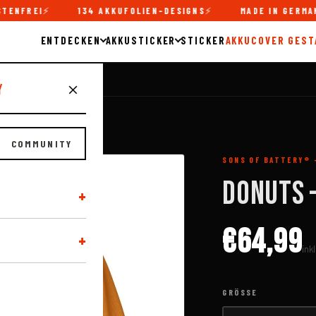
ENFREI
134 AKKUFOLIEN-DESIGNS
MADE IN GERMANY
ENTDECKEN
AKKUSTICKER
STICKER
AKKUCOVER GEST
y
COMMUNITY
SONS OF BATTERY® 
DONUTS 
+
€64,99
+
ink
GRÖSSE