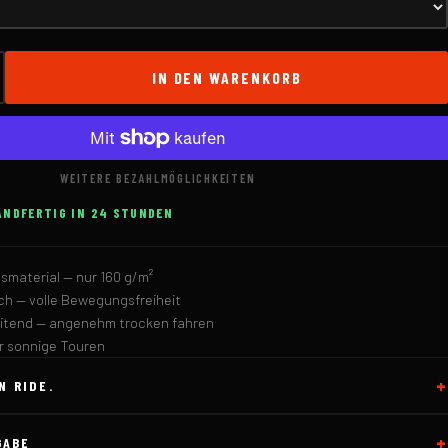
IN DEN WARENKORB
WEITERE BEZAHLMÖGLICHKEITEN
ANDFERTIG IN 24 STUNDEN
smaterial — nur 160 g/m²
h — volle Bewegungsfreiheit
eitend — angenehm trocken fahren
ür sonnige Touren
N RIDE.
GABE