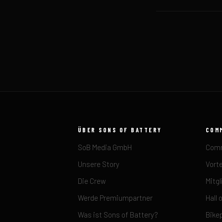
ÜBER SONS OF BATTERY
COM
SoB Media GmbH
Comm
Unsere Story
Vorte
Die Crew
Mitgl
Werde Premiumpartner
Hall 
Was ist Sons of Battery?
Bike