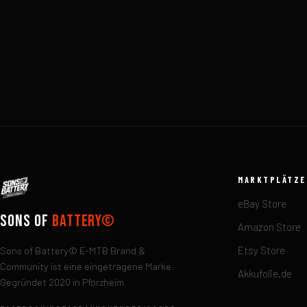
MARKTPLÄTZE
eBay Store
Sons of
Battery©
Amazon Store
Sons of Battery© E-MTB Brand &
Etsy Store
Community ist eine eingetragene Marke.
Akkufolie.de
Gegründet 2020 in Pforzheim.