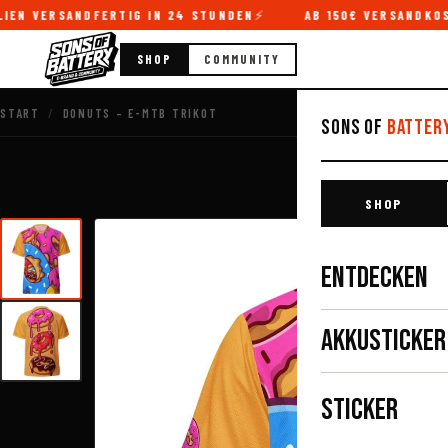
EN VERSANDFERTIG IN 24 STUNDEN
AB 150€ VERSANDKOST
SHOP
COMMUNITY
START
/
DONUTS – E-MTB TRIKOT
Sons of
Batter
SHOP
ENTDECKEN
AKKUSTICKER
STICKER