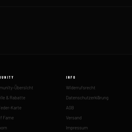
MUNITY
INFO
unity-Übersicht
Widerrufsrecht
ile & Rabatte
Datenschutzerklärung
ieder-Karte
AGB
of Fame
Versand
porn
Impressum