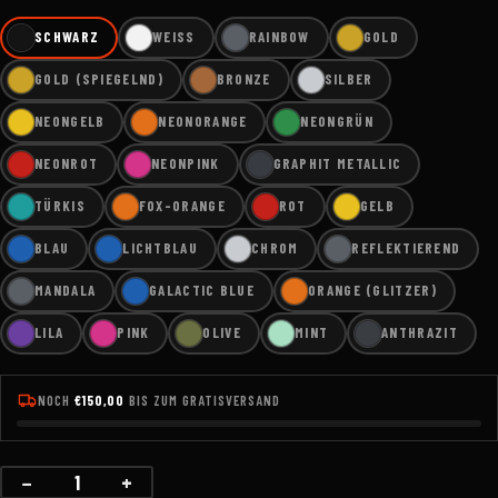
SCHWARZ
WEISS
RAINBOW
GOLD
GOLD (SPIEGELND)
BRONZE
SILBER
NEONGELB
NEONORANGE
NEONGRÜN
NEONROT
NEONPINK
GRAPHIT METALLIC
TÜRKIS
FOX-ORANGE
ROT
GELB
BLAU
LICHTBLAU
CHROM
REFLEKTIEREND
MANDALA
GALACTIC BLUE
ORANGE (GLITZER)
LILA
PINK
OLIVE
MINT
ANTHRAZIT
NOCH
€150,00
BIS ZUM GRATISVERSAND
−
+
Menge