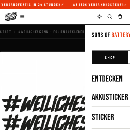
×
VERSANDFERTIG IN 24 STUNDEN
AB 150€ VERSANDKOSTENFREI
START
/
#WEILICHESKANN - FOLIENAUFKLEBER 2ER
Sons of
Batter
SHOP
ENTDECKEN
AKKUSTICKER
STICKER