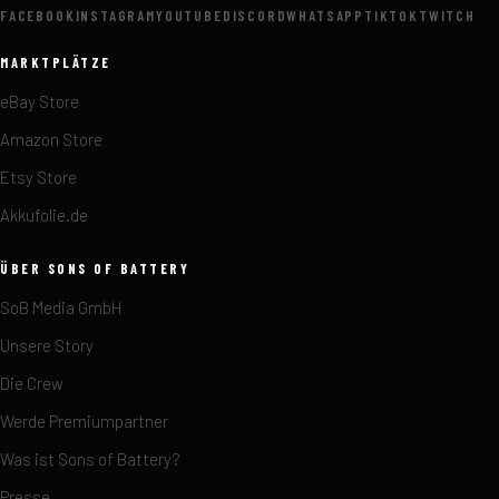
FACEBOOK
INSTAGRAM
YOUTUBE
DISCORD
WHATSAPP
TIKTOK
TWITCH
MARKTPLÄTZE
eBay Store
Amazon Store
Etsy Store
Akkufolie.de
ÜBER SONS OF BATTERY
SoB Media GmbH
Unsere Story
Die Crew
Werde Premiumpartner
Was ist Sons of Battery?
Presse