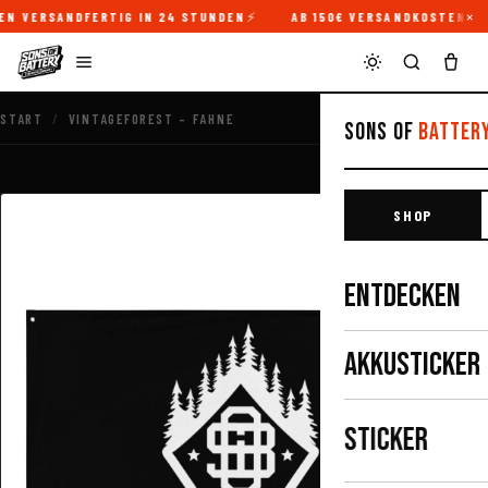
×
N VERSANDFERTIG IN 24 STUNDEN
AB 150€ VERSANDKOSTENFREI
START
/
VINTAGEFOREST – FAHNE
Sons of
Batter
SHOP
ENTDECKEN
AKKUSTICKER
STICKER