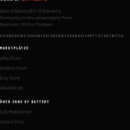
Sons of Battery© E-MTB Brand &
Community ist eine eingetragene Marke.
Gegründet 2020 in Pforzheim.
FACEBOOK
INSTAGRAM
YOUTUBE
DISCORD
WHATSAPP
TIKTOK
TWITCH
MARKTPLÄTZE
eBay Store
Amazon Store
Etsy Store
Akkufolie.de
ÜBER SONS OF BATTERY
SoB Media GmbH
Unsere Story