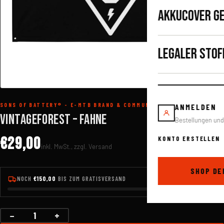
AKKUCOVER G
LEGALER STOF
SONS OF BATTERY® - E-MTB BRAND & COMMUNITY
ANMELDEN
VINTAGEFOREST – FAHNE
Bestellungen un
€29,00
KONTO ERSTELLEN
inkl. MwSt., zzgl. Versand
SHOP DE
NOCH
€150,00
BIS ZUM GRATISVERSAND
−
+
Menge