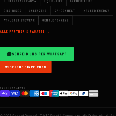
ELEKTROFAHRRAD24
LIQUID-LIFE
AKKUFOLIE.DE
CILO BIKES
UNLEAZEHD
SP-CONNECT
INFUSED ENERGY
ATHLETES EYEWEAR
GENTLEMONKEYS
ALLE PARTNER & RABATTE →
SCHREIB UNS PER WHATSAPP
WIDERRUF EINREICHEN
ZAHLUNGSARTEN
© 2026 Sons of Battery® - E-MTB Brand & Community · Alle Preise inkl. MwSt.