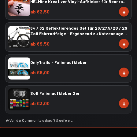
HELMine Kreativer Vinyl-Aufkleber für Rennrad,
Mountainbike, Material: Vinylaufkleber
+
ab €2,50
64 / 32 Reflektierendes Set für 26/27,5/28 / 29
Zoll Fahrradfelge - Ergänzend zu Katzenaugen -
Fahrrad Folie Felgenrandaufkleber
+
ab €9,50
OnlyTrails - Folienaufkleber
+
ab €6,00
SoB Folienaufkleber 2er
+
ab €3,00
🔥
Von der Community gekauft & gefeiert.