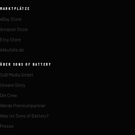
MARKTPLÄTZE
eBay Store
Amazon Store
Etsy Store
Akkufolie.de
ÜBER SONS OF BATTERY
SoB Media GmbH
Unsere Story
Die Crew
Werde Premiumpartner
Was ist Sons of Battery?
Presse