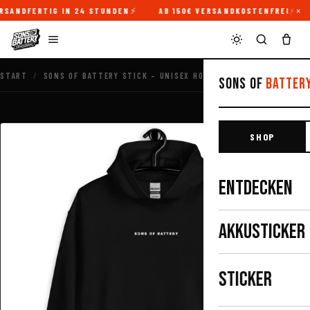
×
SANDFERTIG IN 24 STUNDEN
AB 150€ VERSANDKOSTENFREI
START
/
SONS OF BATTERY STICK – UNISEX HOODIE
Sons of
Batter
SHOP
ENTDECKEN
AKKUSTICKER
STICKER