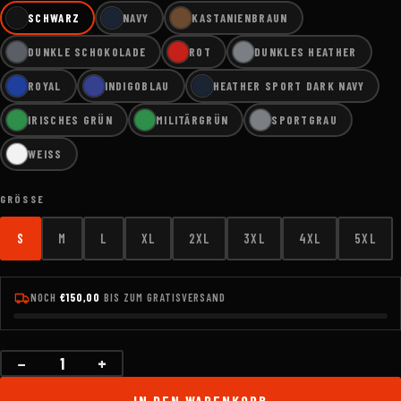
SCHWARZ
NAVY
KASTANIENBRAUN
DUNKLE SCHOKOLADE
ROT
DUNKLES HEATHER
ROYAL
INDIGOBLAU
HEATHER SPORT DARK NAVY
IRISCHES GRÜN
MILITÄRGRÜN
SPORTGRAU
WEISS
GRÖSSE
S
M
L
XL
2XL
3XL
4XL
5XL
NOCH
€150,00
BIS ZUM GRATISVERSAND
−
+
Menge
IN DEN WARENKORB