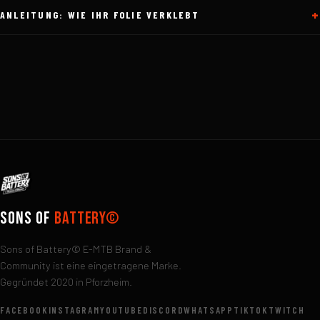
ANLEITUNG: WIE IHR FOLIE VERKLEBT
Sons of
Battery©
Sons of Battery© E-MTB Brand &
Community ist eine eingetragene Marke.
Gegründet 2020 in Pforzheim.
FACEBOOK
INSTAGRAM
YOUTUBE
DISCORD
WHATSAPP
TIKTOK
TWITCH