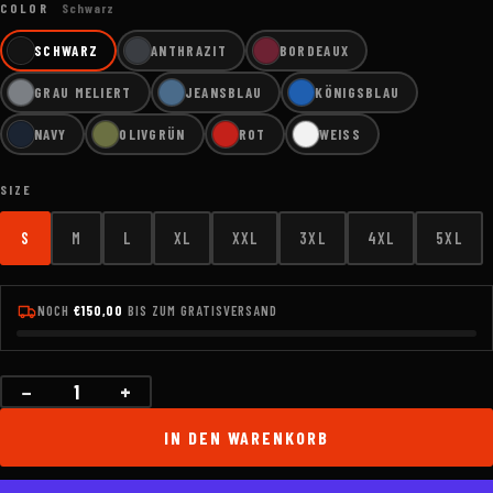
COLOR
Schwarz
SCHWARZ
ANTHRAZIT
BORDEAUX
GRAU MELIERT
JEANSBLAU
KÖNIGSBLAU
NAVY
OLIVGRÜN
ROT
WEISS
SIZE
S
M
L
XL
XXL
3XL
4XL
5XL
NOCH
€150,00
BIS ZUM GRATISVERSAND
−
+
Menge
IN DEN WARENKORB