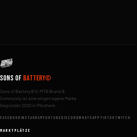
Sons of
Battery©
Sons of Battery© E-MTB Brand &
Community ist eine eingetragene Marke.
Gegründet 2020 in Pforzheim.
FACEBOOK
INSTAGRAM
YOUTUBE
DISCORD
WHATSAPP
TIKTOK
TWITCH
MARKTPLÄTZE