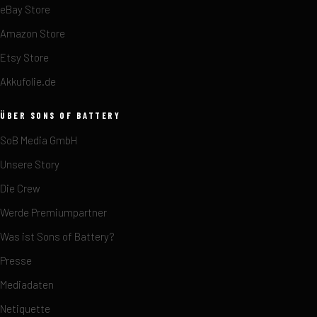
eBay Store
Amazon Store
Etsy Store
Akkufolie.de
ÜBER SONS OF BATTERY
SoB Media GmbH
Unsere Story
Die Crew
Werde Premiumpartner
Was ist Sons of Battery?
Presse
Mediadaten
Netiquette