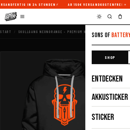
×
RSANDFERTIG IN 24 STUNDEN
AB 150€ VERSANDKOSTENFREI
START
/
SKULLGANG NEONORANGE – PREMIUM HOODIE FÜR MÄNNER
Sons of
Batter
SHOP
ENTDECKEN
AKKUSTICKER
STICKER