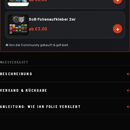
SoB Folienaufkleber 2er
+
ab €3,00
🔥
Von der Community gekauft & gefeiert.
AUSVERKAUFT
BESCHREIBUNG
VERSAND & RÜCKGABE
ANLEITUNG: WIE IHR FOLIE VERKLEBT