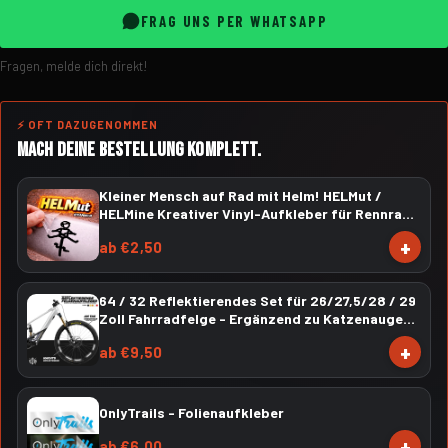
FRAG UNS PER WHATSAPP
Fragen, melde dich direkt!
⚡ OFT DAZUGENOMMEN
MACH DEINE BESTELLUNG KOMPLETT.
Kleiner Mensch auf Rad mit Helm! HELMut /
HELMine Kreativer Vinyl-Aufkleber für Rennrad,
Mountainbike, Material: Vinylaufkleber
+
ab €2,50
64 / 32 Reflektierendes Set für 26/27,5/28 / 29
Zoll Fahrradfelge - Ergänzend zu Katzenaugen -
Fahrrad Folie Felgenrandaufkleber
+
ab €9,50
OnlyTrails - Folienaufkleber
+
ab €6,00