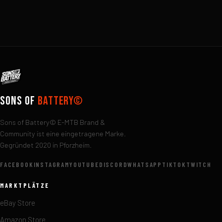
Sons of
Battery©
Sons of Battery© E-MTB Brand &
Community ist eine eingetragene Marke.
Gegründet 2020 in Pforzheim.
FACEBOOK
INSTAGRAM
YOUTUBE
DISCORD
WHATSAPP
TIKTOK
TWITCH
MARKTPLÄTZE
eBay Store
Amazon Store