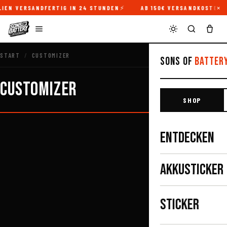
×
IEN VERSANDFERTIG IN 24 STUNDEN
AB 150€ VERSANDKOSTENFR
START
/
CUSTOMIZER
Sons of
Batter
CUSTOMIZER
SHOP
ENTDECKEN
AKKUSTICKER
STICKER