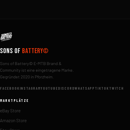
Sons of
Battery©
Sons of Battery© E-MTB Brand &
Community ist eine eingetragene Marke.
Gegründet 2020 in Pforzheim.
FACEBOOK
INSTAGRAM
YOUTUBE
DISCORD
WHATSAPP
TIKTOK
TWITCH
MARKTPLÄTZE
eBay Store
Amazon Store