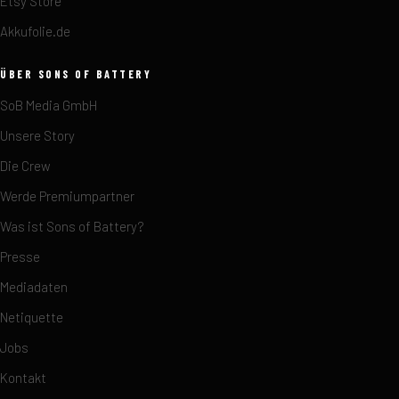
Etsy Store
Akkufolie.de
ÜBER SONS OF BATTERY
SoB Media GmbH
Unsere Story
Die Crew
Werde Premiumpartner
Was ist Sons of Battery?
Presse
Mediadaten
Netiquette
Jobs
Kontakt