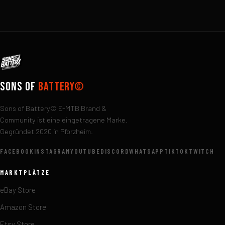
Sons of
Battery©
Sons of Battery© E-MTB Brand &
Community ist eine eingetragene Marke.
Gegründet 2020 in Pforzheim.
FACEBOOK
INSTAGRAM
YOUTUBE
DISCORD
WHATSAPP
TIKTOK
TWITCH
MARKTPLÄTZE
eBay Store
Amazon Store
Etsy Store