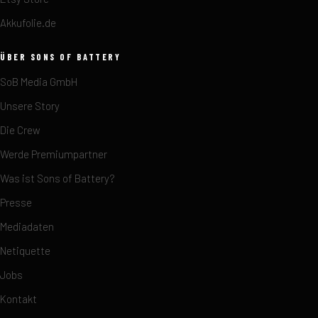
Akkufolie.de
ÜBER SONS OF BATTERY
SoB Media GmbH
Unsere Story
Die Crew
Werde Premiumpartner
Was ist Sons of Battery?
Presse
Mediadaten
Netiquette
Jobs
Kontakt