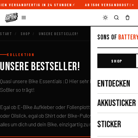
×
IEN VERSANDFERTIG IN 24 STUNDEN
AB 150€ VERSANDKOSTENFR
START
/
SHOP
/
UNSERE BESTSELLER!
Sons of
Batter
KOLLEKTION
SHOP
UNSERE BESTSELLER!
Quasi unsere Bike Essentials :D Hier sehr ihr, was der moderene
ENTDECKEN
SoBler so trägt!
AKKUSTICKER
Egal ob E-Bike Aufkleber oder Folienplott in Rainbow Optik
oder Oilslick, egal ob Shirt oder Bike-Pullover, hier findest du
STICKER
alles um dich und dein Bike, einzigartig zu machen!